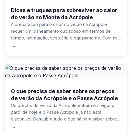
Dicas e truques para sobreviver ao calor
do verão no Monte da Acrópole
A preparação para o calor do verão na Acrópole
requer um planeamento cuidadoso em termos de
tempo, hidratação, vestuário e equipamento. Com as
estratégias e o equipamento corretos, os visitantes
→
podem concentrar-se na experiência notável e não
nos desconfortos da estação.
O que precisa de saber sobre os preços
de verão da Acrópole e o Passe Acrópole
Os preços do verão da Acrópole entram em vigor a
partir de hoje e o Passe Acrópole já não está
disponível. Descubra tudo o que há para saber sobre
os novos bilhetes para reservar os melhores para as
→