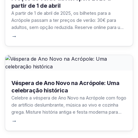
partir de 1 de abril
A partir de 1 de abril de 2025, os bilhetes para a
Acrópole passam a ter preços de verão: 30€ para
adultos, sem opção reduzida. Reserve online para uma
visita sem complicações a este icónico património da
→
UNESCO!
Véspera de Ano Novo na Acrópole: Uma
celebração histórica
Celebre a véspera de Ano Novo na Acrópole com fogo
de artifício deslumbrante, música ao vivo e cozinha
grega. Misture história antiga e festa moderna para
uma noite inesquecível. Planeie os bilhetes, respeite
→
as tradições e saboreie a energia vibrante de Atenas.