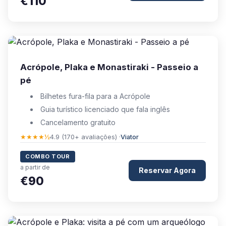
€110
Acrópole, Plaka e Monastiraki - Passeio a
pé
Bilhetes fura-fila para a Acrópole
Guia turístico licenciado que fala inglês
Cancelamento gratuito
★★★★½
4.9 (170+ avaliações) ·
Viator
COMBO TOUR
a partir de
Reservar Agora
€90