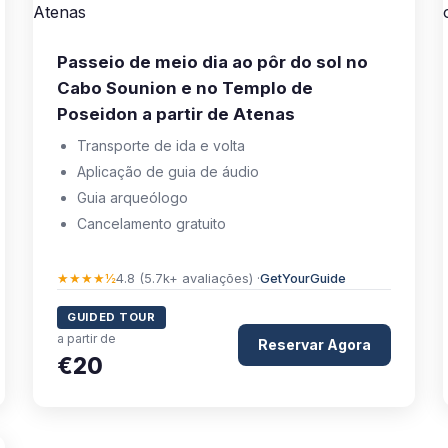
Passeio de meio dia ao pôr do sol no
Cabo Sounion e no Templo de
Poseidon a partir de Atenas
Transporte de ida e volta
Aplicação de guia de áudio
Guia arqueólogo
Cancelamento gratuito
★★★★½
4.8 (5.7k+ avaliações) ·
GetYourGuide
GUIDED TOUR
a partir de
Reservar Agora
€20