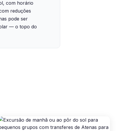
ol, com horário
, com reduções
 mas pode ser
olar — o topo do