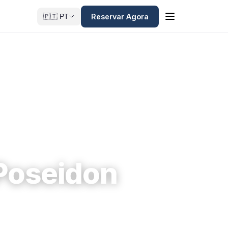
Reservar Agora
🇵🇹 PT
Poseidon