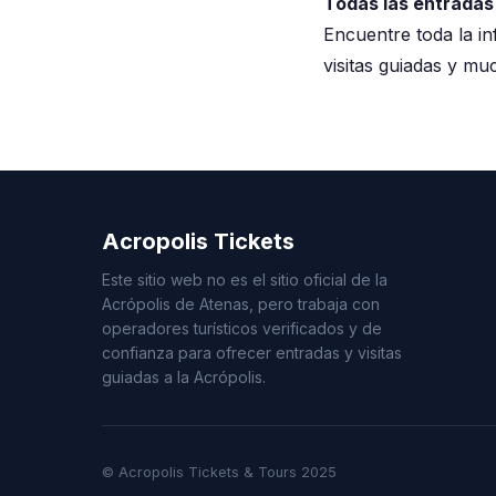
Todas las entradas 
Encuentre toda la in
visitas guiadas y m
Acropolis Tickets
Este sitio web no es el sitio oficial de la
Acrópolis de Atenas, pero trabaja con
operadores turísticos verificados y de
confianza para ofrecer entradas y visitas
guiadas a la Acrópolis.
© Acropolis Tickets & Tours 2025