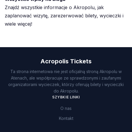
Znajdź wszystkie informacje o Akropolu, jak
zaplanować wizytę, zarezerwować bilety, wycieczki i
wiele więcej!
Acropolis Tickets
Ta strona internetowa nie jest oficjalną stroną Akropolu w
Atenach, ale współpracuje ze sprawdzonymi i zaufanymi
organizatorami wycieczek, którzy oferują bilety i wycieczki
do Akropolu.
SZYBKIE LINKI
O nas
Kontakt