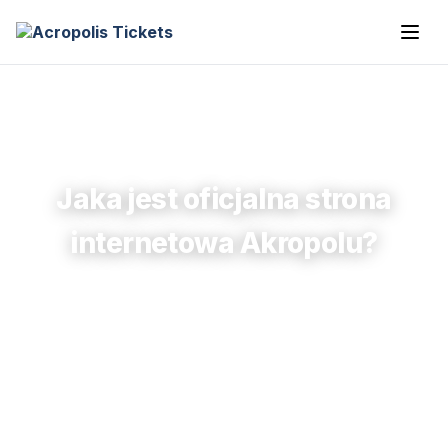
Jaka jest oficjalna strona
internetowa Akropolu?