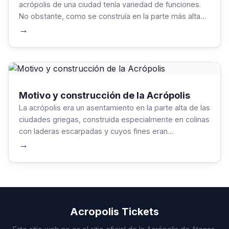
acrópolis de una ciudad tenía variedad de funciones.
No obstante, como se construía en la parte más alta
de una ciudad, servía como lugar de protección y
→
también de refugio.
Motivo y construcción de la Acrópolis
La acrópolis era un asentamiento en la parte alta de las
ciudades griegas, construida especialmente en colinas
con laderas escarpadas y cuyos fines eran
mayoritariamente defensivos.
→
Acropolis Tickets