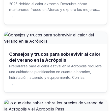
2025 debido al calor extremo. Descubra cómo
mantenerse fresco en Atenas y explore los mejores
museos y atracciones de interior durante las olas de
→
calor del verano.
Consejos y trucos para sobrevivir al calor
del verano en la Acrópolis
Prepararse para el calor estival en la Acrópolis requiere
una cuidadosa planificación en cuanto a horarios,
hidratación, atuendo y equipamiento. Con las
estrategias y el equipo adecuados, los visitantes
→
pueden centrarse en la experiencia extraordinaria, en
lugar de en las incomodidades de la estación.