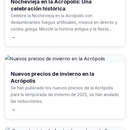
Nochevieja en la Acrópolis: Una
celebración histórica
Celebre la Nochevieja en la Acrópolis con
deslumbrantes fuegos artificiales, música en directo y
cocina griega. Mezcle la historia antigua y la fiesta
moderna para disfrutar de una noche inolvidable.
→
Planifique las entradas, respete las tradiciones y
saboree la vibrante energía de Atenas.
Nuevos precios de invierno en la
Acrópolis
Se han publicado los nuevos precios de la Acrópolis
para la temporada de invierno de 2025, se han anulado
las reducciones.
→