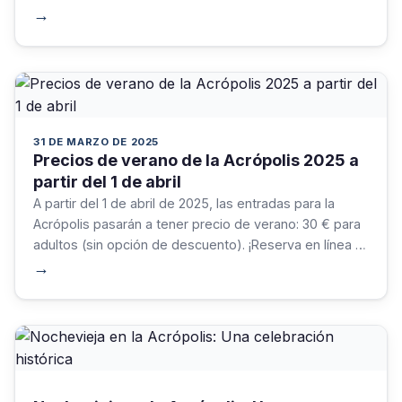
precio más elevado. Reserve con antelación para
→
asegurarse su visita.
31 DE MARZO DE 2025
Precios de verano de la Acrópolis 2025 a
partir del 1 de abril
A partir del 1 de abril de 2025, las entradas para la
Acrópolis pasarán a tener precio de verano: 30 € para
adultos (sin opción de descuento). ¡Reserva en línea y
visita sin complicaciones este emblemático sitio de la
→
UNESCO!