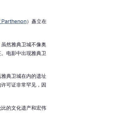
arthenon
）矗立在
。虽然雅典卫城不像奥
征。电影中出现雅典卫
括雅典卫城在内的遗址
的许可证非常罕见，因
伦比的文化遗产和宏伟