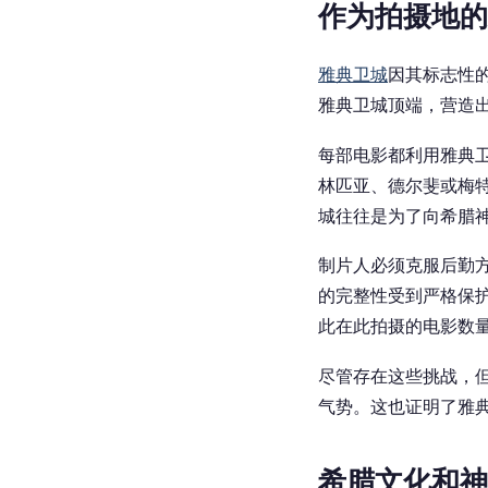
作为拍摄地的
雅典卫城
因其标志性
雅典卫城
顶端，营造
每部电影都利用雅典
林匹亚、德尔斐或梅
城往往是为了向希腊
制片人必须克服后勤
的完整性受到严格保
此在此拍摄的电影数
尽管存在这些挑战，
气势。这也证明了雅
希腊文化和神