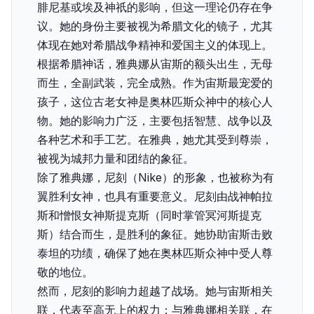
腓尼基或埃及神祇的影响，但这一理论仍存在争
议。她的身份主要被视为希腊文化的镜子，尤其
体现在她对希腊战争精神和爱国主义的体现上。
根据希腊神话，雅典娜从宙斯的额头出生，无母
而生，全副武装，完全成熟。作为宙斯最宠爱的
孩子，这位古老女神是奥林匹斯众神中的核心人
物。她的影响力广泛，主要包括智慧、战争以及
各种艺术和手工艺。在雅典，她尤其受到尊崇，
被视为城邦力量和团结的象征。
除了雅典娜，尼刻（Nike）的形象，也被称为有
翼胜利女神，也具有重要意义。尼刻由战神帕拉
斯和憎恨女神斯提克斯（同时掌管冥河斯提克
斯）结合而生，是胜利的象征。她协助宙斯击败
泰坦的功绩，确保了她在奥林匹斯众神中受人尊
敬的地位。
然而，尼刻的影响力超越了战场。她与宙斯相关
联，代表至高无上的权力；与雅典娜相关联，在