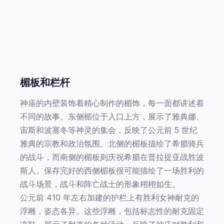
楣板和栏杆
神庙的内壁装饰着精心制作的楣饰，每一面都讲述着
不同的故事。东侧楣位于入口上方，展示了雅典娜、
宙斯和波塞冬等神灵的集会，反映了公元前 5 世纪
雅典的宗教和政治氛围。北侧的楣板描绘了希腊骑兵
的战斗，而南侧的楣板则庆祝希腊在普拉提亚战胜波
斯人。保存完好的西侧楣板很可能描绘了一场胜利的
战斗场景，战斗和阵亡战士的形象栩栩如生。
公元前 410 年左右加建的护栏上有胜利女神耐克的
浮雕，姿态各异。这些浮雕，包括标志性的耐克固定