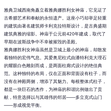
雅典卫城西南角矗立着雅典娜胜利女神庙，它见证了
古希腊艺术和奉献的永恒遗产。这座小巧却举足轻重
的建筑由著名建筑师卡利克拉特斯设计，是古典盛期
建筑典雅的缩影。神庙于公元前420年建成，取代了
早期在波斯战争中不幸被摧毁的圣殿。
雅典娜胜利女神庙虽然是卫城上最小的神庙，却散发
着独特的宏伟气息。其爱奥尼柱式由潘特利克大理石
的耀眼白色雕刻而成，是两面柱廊式设计的绝佳典
范。这种独特的布局，仅在正面和背面设有柱子，而
没有在神殿两侧，增添了其魅力。每根整体式柱子，
都是一块巨石的杰作，为神庙的和谐比例做出了贡
献，特意选择以与其雄伟的邻居——多立克式山门
——形成视觉平衡。