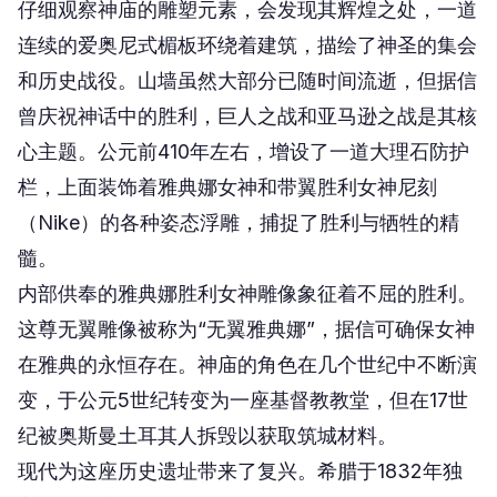
仔细观察神庙的雕塑元素，会发现其辉煌之处，一道
连续的爱奥尼式楣板环绕着建筑，描绘了神圣的集会
和历史战役。山墙虽然大部分已随时间流逝，但据信
曾庆祝神话中的胜利，巨人之战和亚马逊之战是其核
心主题。公元前410年左右，增设了一道大理石防护
栏，上面装饰着雅典娜女神和带翼胜利女神尼刻
（Nike）的各种姿态浮雕，捕捉了胜利与牺牲的精
髓。
内部供奉的雅典娜胜利女神雕像象征着不屈的胜利。
这尊无翼雕像被称为“无翼雅典娜”，据信可确保女神
在雅典的永恒存在。神庙的角色在几个世纪中不断演
变，于公元5世纪转变为一座基督教教堂，但在17世
纪被奥斯曼土耳其人拆毁以获取筑城材料。
现代为这座历史遗址带来了复兴。希腊于1832年独