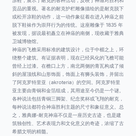
凉鞋，展示了耐克的各种活动，反映了神庙对胜利和
贡品的重视。著名的耐克护栏雕像描绘的是耐克脱下
或松开凉鞋的动作，这一动作象征着在进入神庙之前
脱下鞋袜作为崇拜行为的传统。这座雕像于 1835 年
被发现，据说最初矗立在神庙的南侧，现收藏于雅典
卫城博物馆。
神庙的飞檐采用标准的建筑设计，位于中楣之上，环
绕整个建筑。有证据表明，现在已经风化的飞檐可能
曾经上过漆。在檐口上方，南北两侧的青瓦构成了倾
斜的屋顶线和山形饰面，饰面上有狮头装饰，并留出
了阿克罗特里亚（akroteria）的空间。阿克罗特里
亚主要由青铜和金箔组成，其用途至今仍是一个谜。
各种说法包括青铜三脚架、纪念奖杯或飞翔的耐克，
每种说法都符合神庙胜利主题的尺寸和象征意义。总
之，雅典娜-耐克神庙不仅是一座历史古迹，也是建
筑独创性、艺术表现力和文化意义的奇迹，浓缩了古
希腊文明的精髓。