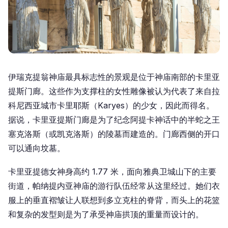
伊瑞克提翁神庙最具标志性的景观是位于神庙南部的卡里亚
提斯门廊。这些作为支撑柱的女性雕像被认为代表了来自拉
科尼西亚城市卡里耶斯（Karyes）的少女，因此而得名。
据说，卡里亚提斯门廊是为了纪念阿提卡神话中的半蛇之王
塞克洛斯（或凯克洛斯）的陵墓而建造的。门廊西侧的开口
可以通向坟墓。
卡里亚提德女神身高约 1.77 米，面向雅典卫城山下的主要
街道，帕纳提内亚神庙的游行队伍经常从这里经过。她们衣
服上的垂直褶皱让人联想到多立克柱的脊背，而头上的花篮
和复杂的发型则是为了承受神庙拱顶的重量而设计的。