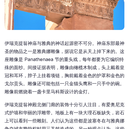
伊瑞克提翁神庙与雅典的神话起源密不可分。神庙东部最神
圣的物品之一是雅典娜雕像，据说它是从天上掉下来的。这
座雕像是 Panathenaea 节的重头戏，每年都要为它编织特
殊的面纱。间接证据表明，雕像由橄榄木制成，头上戴着皇
冠和耳环，脖子上挂着项链，胸前戴着金色的护罩和金色的
戈尔贡头。雕像还可能包括一只金猫头鹰和一只手中的碗。
雕像前燃烧着一盏卡里马科斯设计的金灯。
伊瑞克提翁神殿北侧门廊的装饰十分引人注目，有爱奥尼克
式护墙和华丽的浮雕带。地板上有一块大理石板缺失，岩石
上可以看到一些雕刻。人们认为这些都是波塞冬在与雅典娜
争夺城市赞助权时用三叉戟造成的。另一种观点认为，这些