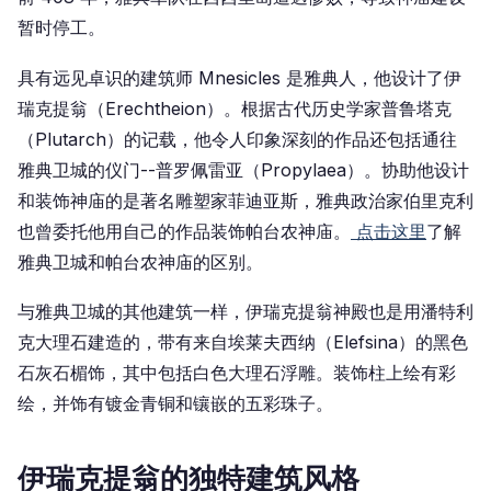
暂时停工。
具有远见卓识的建筑师 Mnesicles 是雅典人，他设计了伊
瑞克提翁（Erechtheion）。根据古代历史学家普鲁塔克
（Plutarch）的记载，他令人印象深刻的作品还包括通往
雅典卫城的仪门--普罗佩雷亚（Propylaea）。协助他设计
和装饰神庙的是著名雕塑家菲迪亚斯，雅典政治家伯里克利
也曾委托他用自己的作品装饰帕台农神庙。
点击这里
了解
雅典卫城和帕台农神庙的区别
。
与雅典卫城的其他建筑一样，伊瑞克提翁神殿也是用潘特利
克大理石建造的，带有来自埃莱夫西纳（Elefsina）的黑色
石灰石楣饰，其中包括白色大理石浮雕。装饰柱上绘有彩
绘，并饰有镀金青铜和镶嵌的五彩珠子。
伊瑞克提翁的独特建筑风格