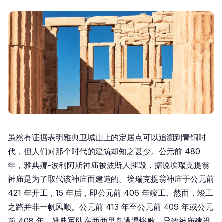
虽然有证据表明雅典卫城山上的定居点可以追溯到青铜时
代，但人们对那个时代的建筑却知之甚少。公元前 480
年，雅典娜-波利阿斯神庙被波斯人摧毁，据说埃瑞克提翁
神庙是为了取代该神庙而建造的。埃瑞克提翁神庙于公元前
421 年开工，15 年后，即公元前 406 年竣工。然而，竣工
之路并非一帆风顺。公元前 413 年至公元前 409 年或公元
前 408 年，雅典军队在西西里岛遭遇惨败，导致神庙建设