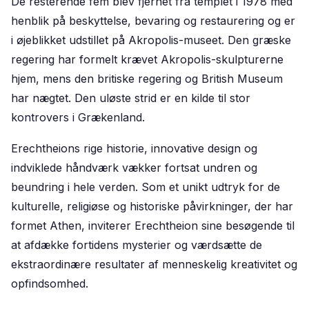
De resterende fem blev fjernet fra templet i 1978 med
henblik på beskyttelse, bevaring og restaurering og er
i øjeblikket udstillet på Akropolis-museet. Den græske
regering har formelt krævet Akropolis-skulpturerne
hjem, mens den britiske regering og British Museum
har nægtet. Den uløste strid er en kilde til stor
kontrovers i Grækenland.
Erechtheions rige historie, innovative design og
indviklede håndværk vækker fortsat undren og
beundring i hele verden. Som et unikt udtryk for de
kulturelle, religiøse og historiske påvirkninger, der har
formet Athen, inviterer Erechtheion sine besøgende til
at afdække fortidens mysterier og værdsætte de
ekstraordinære resultater af menneskelig kreativitet og
opfindsomhed.