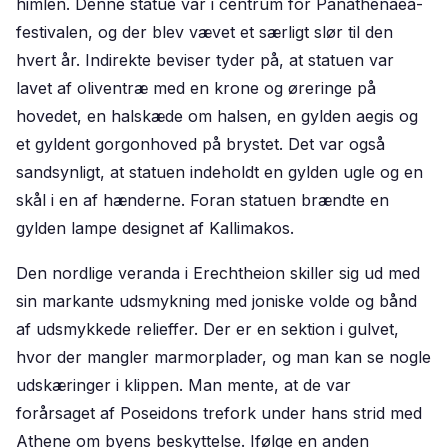
himlen. Denne statue var i centrum for Panathenaea-
festivalen, og der blev vævet et særligt slør til den
hvert år. Indirekte beviser tyder på, at statuen var
lavet af oliventræ med en krone og øreringe på
hovedet, en halskæde om halsen, en gylden aegis og
et gyldent gorgonhoved på brystet. Det var også
sandsynligt, at statuen indeholdt en gylden ugle og en
skål i en af hænderne. Foran statuen brændte en
gylden lampe designet af Kallimakos.
Den nordlige veranda i Erechtheion skiller sig ud med
sin markante udsmykning med joniske volde og bånd
af udsmykkede relieffer. Der er en sektion i gulvet,
hvor der mangler marmorplader, og man kan se nogle
udskæringer i klippen. Man mente, at de var
forårsaget af Poseidons trefork under hans strid med
Athene om byens beskyttelse. Ifølge en anden