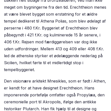
bakken helt tilbage fra bronzealderen, ved man ikke
meget om bygningerne fra den tid. Erechtheion menes
at være blevet bygget som erstatning for et ældre
tempel dedikeret til Athena Polias, som blev ødelagt af
perserne i 480 f.Kr. Byggeriet af Erechtheion blev
påbegyndt i 421 f.Kr. og kulminerede 15 år senere, i
406 f.Kr. Rejsen mod færdiggørelsen var dog ikke
uden udfordringer. Mellem 413 og 409 eller 408 f.Kr.
led de athenske styrker et ødelæggende nederlag på
Sicilien, hvilket førte til et midlertidigt stop i
tempelbyggeriet.
Den visionære arkitekt Mnesikles, som er født i Athen,
er kendt for at have designet Erechtheion. Hans
imponerende portefølje omfatter også Propylæa, den
ceremonielle port til Akropolis, ifølge den antikke
historiker Plutarch. Han fik hjælp til at designe og