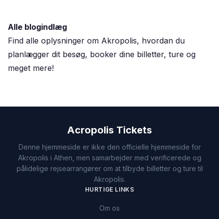
Alle blogindlæg
Find alle oplysninger om Akropolis, hvordan du
planlægger dit besøg, booker dine billetter, ture og
meget mere!
Acropolis Tickets
Denne hjemmeside er ikke den officielle hjemmeside for
Akropolis i Athen, men samarbejder med verificerede og
pålidelige rejsearrangører om at tilbyde billetter og ture til
Akropolis.
HURTIGE LINKS
Om os