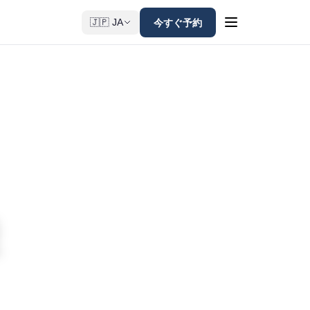
今すぐ予約
🇯🇵 JA