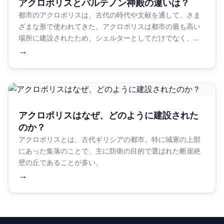
アクロポリスとパルテノン神殿の違いは？
都市のアクロポリスは、古代の時代や文献を通して、さま
ざまな形で使われてきた。アクロポリスは都市の最も高い
場所に建設されたため、シェルターとしてだけでなく、保
護する役割も果たした。
→
アクロポリスはなぜ、どのように建設された
のか？
アクロポリスとは、古代ギリシアの都市、特に城塞の上部
にあった集落のことで、主に防衛の目的で選ばれた断崖絶
壁の丘であることが多い。
→