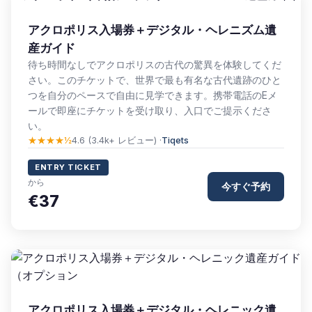
アクロポリス入場券＋デジタル・ヘレニズム遺
産ガイド
待ち時間なしでアクロポリスの古代の驚異を体験してくだ
さい。このチケットで、世界で最も有名な古代遺跡のひと
つを自分のペースで自由に見学できます。携帯電話のEメ
ールで即座にチケットを受け取り、入口でご提示くださ
い。
★★★★½
4.6 (3.4k+ レビュー) ·
Tiqets
ENTRY TICKET
から
今すぐ予約
€37
アクロポリス入場券＋デジタル・ヘレニック遺