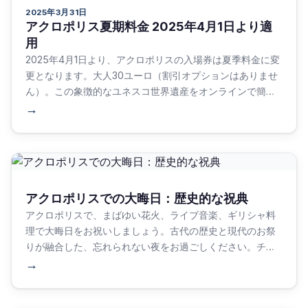
2025年3月31日
アクロポリス夏期料金 2025年4月1日より適
用
2025年4月1日より、アクロポリスの入場券は夏季料金に変
更となります。大人30ユーロ（割引オプションはありませ
ん）。この象徴的なユネスコ世界遺産をオンラインで簡単
にご予約ください！
→
アクロポリスでの大晦日：歴史的な祝典
アクロポリスで、まばゆい花火、ライブ音楽、ギリシャ料
理で大晦日をお祝いしましょう。古代の歴史と現代のお祭
りが融合した、忘れられない夜をお過ごしください。チケ
ットを計画し、伝統を重んじ、アテネの活気に満ちたエネ
→
ルギーを味わいましょう。