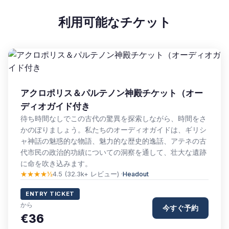
利用可能なチケット
アクロポリス＆パルテノン神殿チケット（オー
ディオガイド付き
待ち時間なしでこの古代の驚異を探索しながら、時間をさ
かのぼりましょう。私たちのオーディオガイドは、ギリシ
ャ神話の魅惑的な物語、魅力的な歴史的逸話、アテネの古
代市民の政治的功績についての洞察を通して、壮大な遺跡
に命を吹き込みます。
★★★★½
4.5 (32.3k+ レビュー) ·
Headout
ENTRY TICKET
から
今すぐ予約
€36