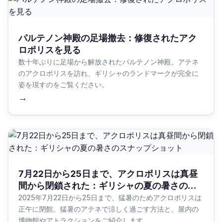
パルテノン神殿の足場撤去：修復されたアク
ロポリスを見る
数十年ぶりに足場から解放されたパルテノン神殿。アテネ
のアクロポリスを訪れ、ギリシャのランドマークが完全に
姿を現すのをご覧ください。
→
7月22日から25日まで、アクロポリスは真昼
間から閉鎖された：ギリシャの夏の暑さのス
ナップショット
2025年7月22日から25日まで、猛暑のためアクロポリスは
正午に閉館。猛暑のアテネで涼しく過ごす方法と、屋内の
博物館やアトラクションをご紹介します。