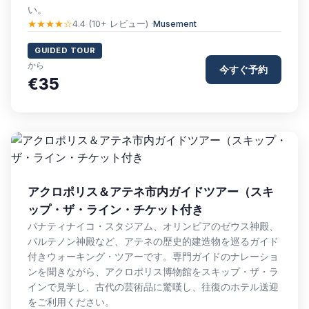
い。
★★★★☆
4.4 (10+ レビュー) ·
Musement
GUIDED TOUR
から
今すぐ予約
€35
アクロポリス＆アテネ市内ガイドツアー（スキ
ップ・ザ・ライン・チケット付き
パナティナイコ・スタジアム、オリンピアのゼウス神殿、
パルテノン神殿など、アテネの歴史的建造物を巡るガイド
付きウォーキング・ツアーです。専門ガイドのナレーショ
ンを聞きながら、アクロポリス博物館をスキップ・ザ・ラ
インで見学し、古代の芸術品に驚嘆し、往復のホテル送迎
をご利用ください。