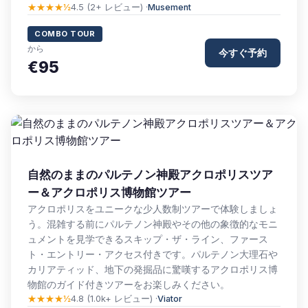
★★★★½
4.5 (2+ レビュー) ·
Musement
COMBO TOUR
から
今すぐ予約
€95
自然のままのパルテノン神殿アクロポリスツア
ー＆アクロポリス博物館ツアー
アクロポリスをユニークな少人数制ツアーで体験しましょ
う。混雑する前にパルテノン神殿やその他の象徴的なモニ
ュメントを見学できるスキップ・ザ・ライン、ファース
ト・エントリー・アクセス付きです。パルテノン大理石や
カリアティッド、地下の発掘品に驚嘆するアクロポリス博
物館のガイド付きツアーをお楽しみください。
★★★★½
4.8 (1.0k+ レビュー) ·
Viator