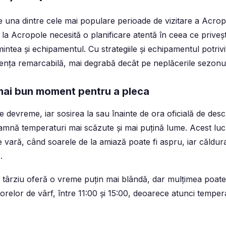
 una dintre cele mai populare perioade de vizitare a Acropo
la Acropole necesită o planificare atentă în ceea ce priveș
ntea și echipamentul. Cu strategiile și echipamentul potrivite
ența remarcabilă, mai degrabă decât pe neplăcerile sezonul
mai bun moment pentru a pleca
 devreme, iar sosirea la sau înainte de ora oficială de desc
amnă temperaturi mai scăzute și mai puțină lume. Acest luc
e vară, când soarele de la amiază poate fi aspru, iar căldur
.
 târziu oferă o vreme puțin mai blândă, dar mulțimea poate
relor de vârf, între 11:00 și 15:00, deoarece atunci tempera