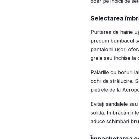
doar pe indicii de set
Selectarea îmb
Purtarea de haine ușo
precum bumbacul sau 
pantalonii ușori ofe
grele sau închise la 
Pălăriile cu boruri l
ochii de strălucire.
pietrele de la Acrop
Evitați sandalele sau
solidă. Îmbrăcăminte
aduce schimbări bru
Împachetarea ec