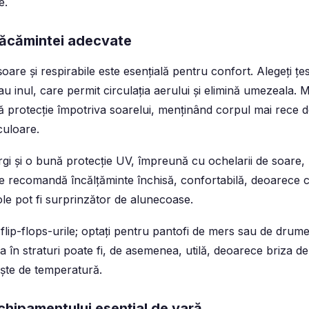
e.
răcămintei adecvate
are și respirabile este esențială pentru confort. Alegeți țe
inul, care permit circulația aerului și elimină umezeala. Mâ
ră protecție împotriva soarelui, menținând corpul mai rece d
culoare.
argi și o bună protecție UV, împreună cu ochelarii de soare, 
 Se recomandă încălțăminte închisă, confortabilă, deoarece 
ole pot fi surprinzător de alunecoase.
 flip-flops-urile; optați pentru pantofi de mers sau de drum
a în straturi poate fi, de asemenea, utilă, deoarece briza d
ște de temperatură.
hipamentului esențial de vară