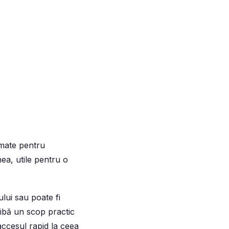
rimate pentru
nea, utile pentru o
lui sau poate fi
aibă un scop practic
accesul rapid la ceea