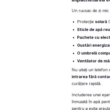
Un rucsac de zi mic e
Protecție
solară
(
Sticle de apă reut
Pachete cu electr
Gustări energiz
O umbrelă compa
Ventilator de mâ
Nu uitați un telefon 
intrarea fără conta
curățare rapidă.
Includerea unei eșar
înmuiată în apă pentr
pentru a evita greuta