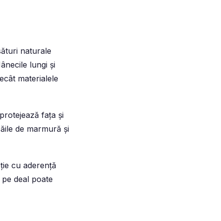
sături naturale
necile lungi și
ecât materialele
protejează fața și
căile de marmură și
eție cu aderență
e pe deal poate