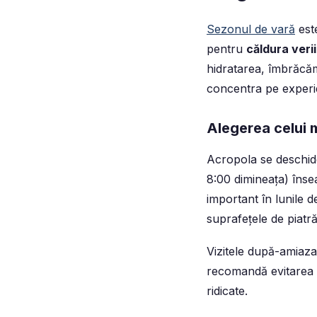
Sezonul de vară
este
pentru
căldura verii
hidratarea, îmbrăcămi
concentra pe experi
Alegerea celui 
Acropola se deschide
8:00 dimineața) înse
important în lunile d
suprafețele de piatră
Vizitele după-amiaza
recomandă evitarea o
ridicate.