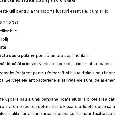
ste util pentru a transporta lucruri esențiale, cum ar fi:
SPF 30+)
ilizabile
oliți
ante
ctă sau o pălărie
pentru umbră suplimentară
nă de călătorie
sau ventilator portabil alimentat cu baterii
complet încărcat pentru fotografii și bilete digitale sau imp
ct
. Șervețelele antibacteriene și șervețelele sunt, de aseme
fe ușoare sau a unei bandane poate ajuta la protejarea gâtu
u a oferi o răcire suplimentară. Fiecare articol trebuie să 
tea inutilă, iar organizarea în pungi cu fermoar facilitează 