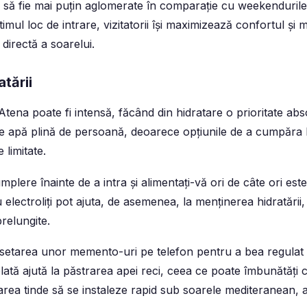
nd să fie mai puțin aglomerate în comparație cu weekendurile.
imul loc de intrare, vizitatorii își maximizează confortul și 
directă a soarelui.
tării
tena poate fi intensă, făcând din hidratare o prioritate abs
de apă plină de persoană, deoarece opțiunile de a cumpăra b
 limitate.
umplere înainte de a intra și alimentați-vă ori de câte ori este
lectroliți pot ajuta, de asemenea, la menținerea hidratării,
prelungite.
 setarea unor memento-uri pe telefon pentru a bea regulat 
olată ajută la păstrarea apei reci, ceea ce poate îmbunătăți 
area tinde să se instaleze rapid sub soarele mediteranean, 