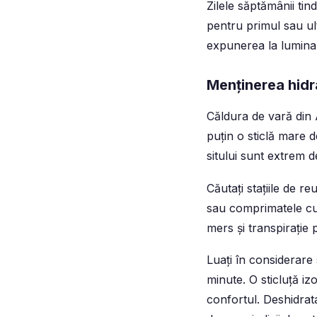
Zilele săptămânii ti
pentru primul sau ult
expunerea la lumina 
Menținerea hidra
Căldura de vară din A
puțin o sticlă mare 
sitului sunt extrem de
Căutați stațiile de re
sau comprimatele cu e
mers și transpirație 
Luați în considerare
minute. O sticluță iz
confortul. Deshidrat