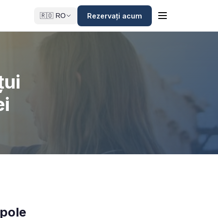
Rezervați acum
🇷🇴 RO
țui
ei
opole