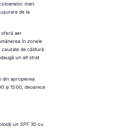
 coloanelor mari.
 ușurare de la
 oferă aer
 Rămânerea în zonele
i cauzate de căldură.
daugă un alt strat
ci din apropierea
1:00 și 15:00, deoarece
Folosiți un SPF 30 cu