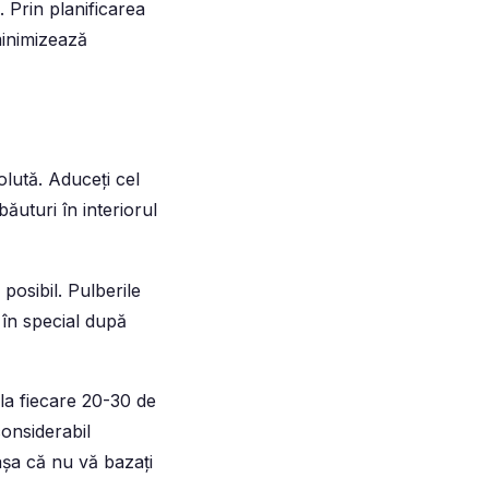
 Prin planificarea
minimizează
olută. Aduceți cel
ăuturi în interiorul
 posibil. Pulberile
 în special după
la fiecare 20-30 de
considerabil
așa că nu vă bazați