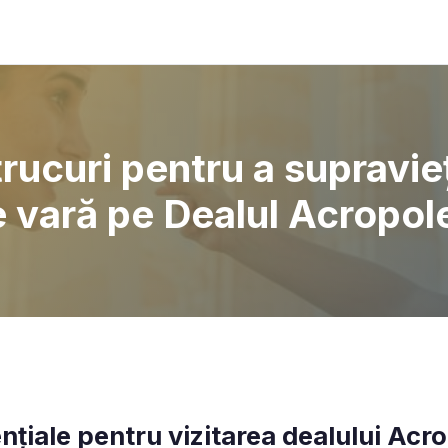
 trucuri pentru a supravie
e vară pe Dealul Acropol
ențiale pentru vizitarea dealului Acr