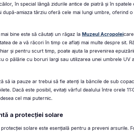
ăilor, în special lângă zidurile antice de piatră și în spatele
 după-amiaza târziu oferă cele mai lungi umbre, oferind o
l mai bine este să căutați un răgaz la
Muzeul Acropolei
care
litatea de a vă răcori în timp ce aflați mai multe despre sit.
hiar și pentru scurt timp, poate ajuta la prevenirea epuizări
u o pălărie cu boruri largi sau utilizarea unei umbrele UV a
ă să ia pauze ar trebui să fie atenți la băncile de sub copa
 bilete. Dacă este posibil, evitați vârful dealului între orele 1
adesea cel mai puternic.
ntă a protecției solare
 protecției solare este esențială pentru a preveni arsurile. 