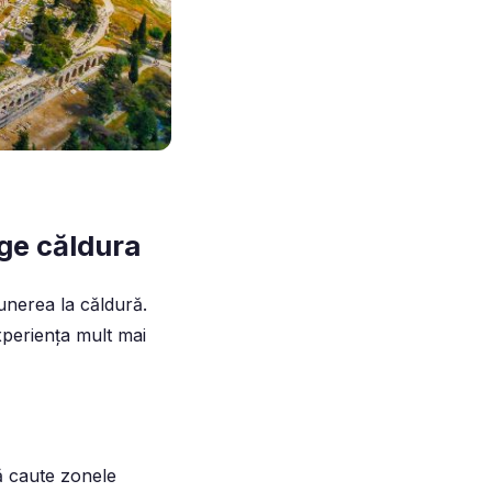
nge căldura
punerea la căldură.
experiența mult mai
să caute zonele