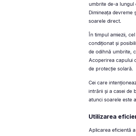
umbrite de-a lungul c
Dimineața devreme și
soarele direct.
În timpul amiezii, ce
condiționat și posibi
de odihnă umbrite, c
Acoperirea capului c
de protecție solară.
Cei care intenționeaz
intrării și a casei de
atunci soarele este 
Utilizarea eficie
Aplicarea eficientă a