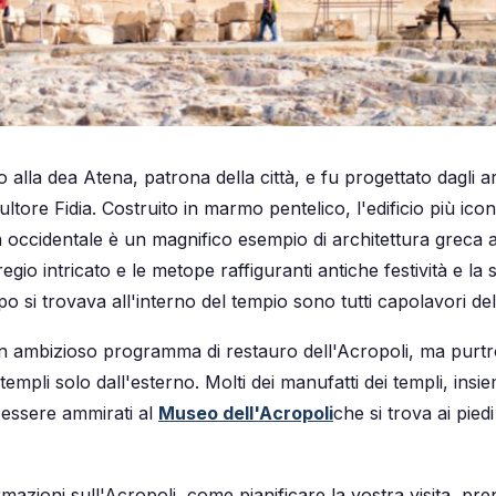
o alla dea Atena, patrona della città, e fu progettato dagli arc
cultore Fidia. Costruito in marmo pentelico, l'edificio più ico
a occidentale è un magnifico esempio di architettura greca 
regio intricato e le metope raffiguranti antiche festività e la 
 si trovava all'interno del tempio sono tutti capolavori dell
un ambizioso programma di restauro dell'Acropoli, ma purtrop
mpli solo dall'esterno. Molti dei manufatti dei templi, insi
 essere ammirati al
Museo dell'Acropoli
che si trova ai piedi
mazioni sull'Acropoli, come pianificare la vostra visita, prenot