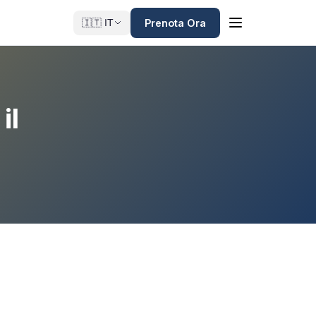
Prenota Ora
🇮🇹 IT
il