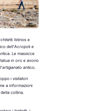
hitetti Iktinos e
nico dell'Acropoli e
antica. Le massicce
statua in oro e avorio
'artigianato antico.
po i visitatori
eme a informazioni
 della collina.
are i biglietti, i