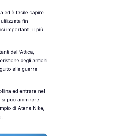
 ed è facile capire
tilizzata fin
ci importanti, il più
nti dell'Attica,
ristiche degli antichi
guito alle guerre
llina ed entrare nel
lì si può ammirare
Tempio di Atena Nike,
e.