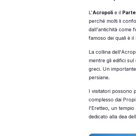
L'
Acropoli
e il
Part
perché molti li confo
dall'antichità come fo
famoso dei quali è i
La collina dell'Acrop
mentre gli edifici su
greci. Un importante 
persiane.
I visitatori possono
complesso dai Propile
l'Eretteo, un tempio 
dedicato alla dea dell