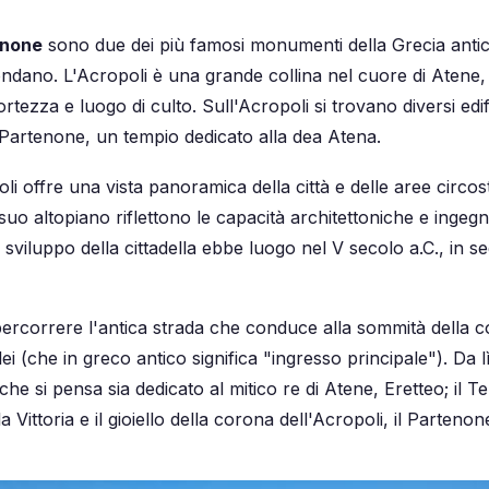
enone
sono due dei più famosi monumenti della Grecia antica
ndano. L'Acropoli è una grande collina nel cuore di Atene, u
rtezza e luogo di culto. Sull'Acropoli si trovano diversi edifi
l Partenone, un tempio dedicato alla dea Atena.
oli offre una vista panoramica della città e delle aree circosta
l suo altopiano riflettono le capacità architettoniche e ingegne
sviluppo della cittadella ebbe luogo nel V secolo a.C., in se
 percorrere l'antica strada che conduce alla sommità della co
i (che in greco antico significa "ingresso principale"). Da 
che si pensa sia dedicato al mitico re di Atene, Eretteo; il 
a Vittoria e il gioiello della corona dell'Acropoli, il Partenon