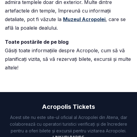
admira templele doar din exterior. Multe dintre
artefactele din temple, împreună cu informații
detaliate, pot fi văzute la
Muzeul Acropolei
, care se
află la poalele dealului.
Toate postările de pe blog
Găsiți toate informațiile despre Acropole, cum să vă
planificați vizita, să vă rezervați bilete, excursii și multe
altele!
Acropolis Tickets
Acest site nu este site-ul oficial al Acropolei din Atena, dar
colaborează cu operatori turistici verificați și de încredere
pentru a oferi bilete și excursii pentru vizitarea Acropolei.