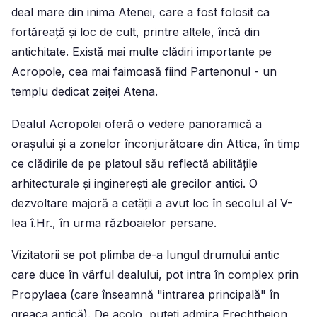
deal mare din inima Atenei, care a fost folosit ca
fortăreață și loc de cult, printre altele, încă din
antichitate. Există mai multe clădiri importante pe
Acropole, cea mai faimoasă fiind Partenonul - un
templu dedicat zeiței Atena.
Dealul Acropolei oferă o vedere panoramică a
orașului și a zonelor înconjurătoare din Attica, în timp
ce clădirile de pe platoul său reflectă abilitățile
arhitecturale și inginerești ale grecilor antici. O
dezvoltare majoră a cetății a avut loc în secolul al V-
lea î.Hr., în urma războaielor persane.
Vizitatorii se pot plimba de-a lungul drumului antic
care duce în vârful dealului, pot intra în complex prin
Propylaea (care înseamnă "intrarea principală" în
greaca antică). De acolo, puteți admira Erechtheion,