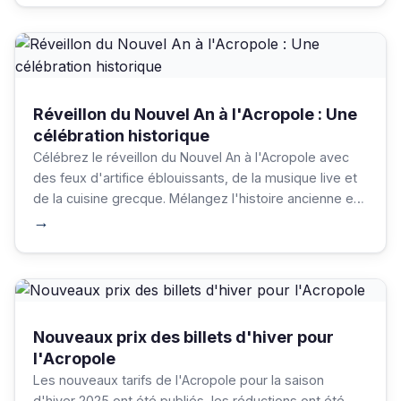
Réveillon du Nouvel An à l'Acropole : Une
célébration historique
Célébrez le réveillon du Nouvel An à l'Acropole avec
des feux d'artifice éblouissants, de la musique live et
de la cuisine grecque. Mélangez l'histoire ancienne et
les festivités modernes pour une nuit inoubliable.
→
Prévoyez des billets, respectez les traditions et
savourez l'énergie vibrante d'Athènes.
Nouveaux prix des billets d'hiver pour
l'Acropole
Les nouveaux tarifs de l'Acropole pour la saison
d'hiver 2025 ont été publiés, les réductions ont été