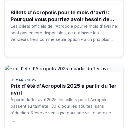
Billets d'Acropolis pour le mois d'avril :
Pourquoi vous pourriez avoir besoin de
réserver par l'intermédiaire de vendeurs
Les billets officiels de l'Acropole pour le mois d'avril ne
tiers ?
sont pas encore disponibles, ce qui laisse les
vendeurs tiers comme seule option - à un prix plus
élevé. Réservez tôt pour assurer votre visite !
→
31 MARS 2025
Prix d'été d'Acropolis 2025 à partir du 1er
avril
À partir du 1er avril 2025, les billets pour l'Acropole
passent au tarif été : 30 € pour les adultes, sans
réduction. Réservez en ligne pour une visite sereine de
ce site emblématique de l'UNESCO !
→