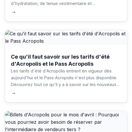
d'hydratation, de tenue vestimentaire et
d'équipement. Avec les bonnes stratégies et le bon
→
équipement, les visiteurs peuvent se concentrer sur
l'expérience remarquable, plutôt que sur les
désagréments de la saison.
Ce qu'il faut savoir sur les tarifs d'été
d'Acropolis et le Pass Acropolis
Les tarifs d'été d'Acropolis entrent en vigueur dès
aujourd'hui et le Pass Acropolis n'est plus disponible.
Découvrez tout ce qu'il y a à savoir sur les nouveaux
billets pour réserver ceux qui vous conviennent le
→
mieux !