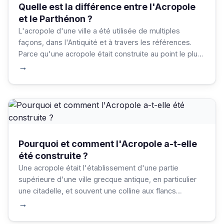
Quelle est la différence entre l'Acropole
et le Parthénon ?
L'acropole d'une ville a été utilisée de multiples
façons, dans l'Antiquité et à travers les références.
Parce qu'une acropole était construite au point le plus
élevé d'une ville, elle servait à la fois de protection et
→
d'abri.
Pourquoi et comment l'Acropole a-t-elle
été construite ?
Une acropole était l'établissement d'une partie
supérieure d'une ville grecque antique, en particulier
une citadelle, et souvent une colline aux flancs
abrupts, principalement choisie à des fins de défense.
→