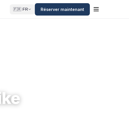
Réserver maintenant
🇫🇷 FR
ike