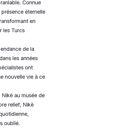
ébranlable. Connue
a présence éternelle
transformant en
r les Turcs
épendance de la
 dans les années
écialistes ont
e nouvelle vie à ce
na Nikè au musée de
re relief, Nikè
 quotidienne,
s oublié.