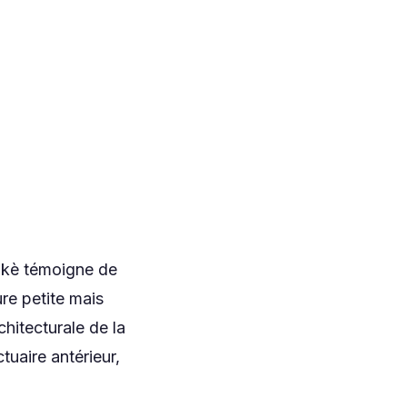
Nikè témoigne de
ure petite mais
chitecturale de la
uaire antérieur,