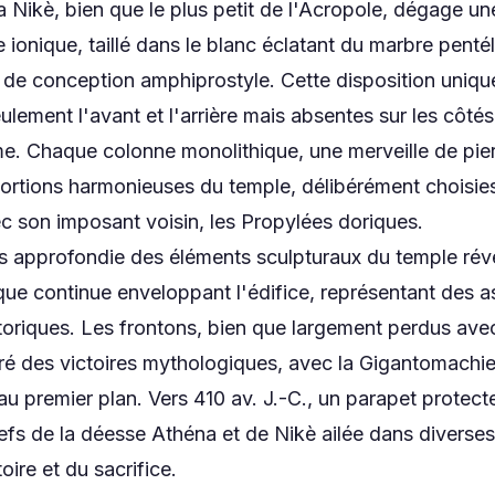
 Nikè, bien que le plus petit de l'Acropole, dégage u
e ionique, taillé dans le blanc éclatant du marbre pentél
 de conception amphiprostyle. Cette disposition uniqu
lement l'avant et l'arrière mais absentes sur les côtés 
e. Chaque colonne monolithique, une merveille de pier
ortions harmonieuses du temple, délibérément choisies
ec son imposant voisin, les Propylées doriques.
s approfondie des éléments sculpturaux du temple révè
ique continue enveloppant l'édifice, représentant des 
storiques. Les frontons, bien que largement perdus ave
ré des victoires mythologiques, avec la Gigantomachie
 premier plan. Vers 410 av. J.-C., un parapet protect
liefs de la déesse Athéna et de Nikè ailée dans diverse
oire et du sacrifice.