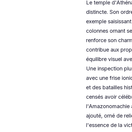
Le temple d'Athéna
distincte. Son ordr
exemple saisissant
colonnes ornant seu
renforce son charm
contribue aux prop
équilibre visuel av
Une inspection plu
avec une frise ion
et des batailles hi
censés avoir céléb
l'Amazonomachie au
ajouté, orné de re
l'essence de la vict