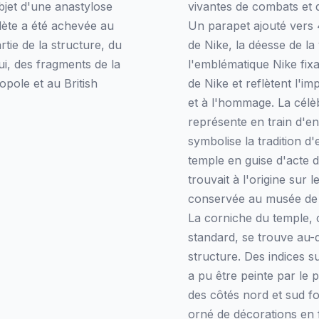
objet d'une anastylose
vivantes de combats et
lète a été achevée au
Un parapet ajouté vers 4
tie de la structure, du
de Nike, la déesse de la 
ui, des fragments de la
l'emblématique Nike fixan
pole et au British
de Nike et reflètent l'i
et à l'hommage. La célèb
représente en train d'en
symbolise la tradition d
temple en guise d'acte d
trouvait à l'origine sur 
conservée au musée de 
La corniche du temple, 
standard, se trouve au-d
structure. Des indices s
a pu être peinte par le 
des côtés nord et sud for
orné de décorations en 