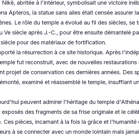
Nikè, abritée à l'intérieur, symbolisait une victoire in
a Apteros, la statue sans ailes était censée assurer l
nes. Le rôle du temple a évolué au fil des siècles, se 
u Ve siècle après J.-C., pour être ensuite démantelé pa
iècle pour des matériaux de fortification.
orté la résurrection à ce site historique. Après l'ind
temple fut reconstruit, avec de nouvelles restaurations
nt projet de conservation ces dernières années. Des sp
monté, examiné et réassemblé le temple, insufflant un
jourd'hui peuvent admirer l'héritage du temple d'Athé
 exposés des fragments de sa frise originale et le célèb
. Ces pièces, incarnant à la fois la grâce et l'humanité
teurs à se connecter avec un monde lointain mais jamai