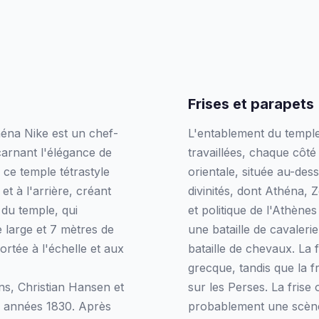
Frises et parapets
héna Nike est un chef-
L'entablement du temple
carnant l'élégance de
travaillées, chaque côté 
, ce temple tétrastyle
orientale, située au-de
t à l'arrière, créant
divinités, dont Athéna, Z
 du temple, qui
et politique de l'Athènes
 large et 7 mètres de
une bataille de cavaleri
ortée à l'échelle et aux
bataille de chevaux. La f
grecque, tandis que la f
ons, Christian Hansen et
sur les Perses. La frise
es années 1830. Après
probablement une scène 