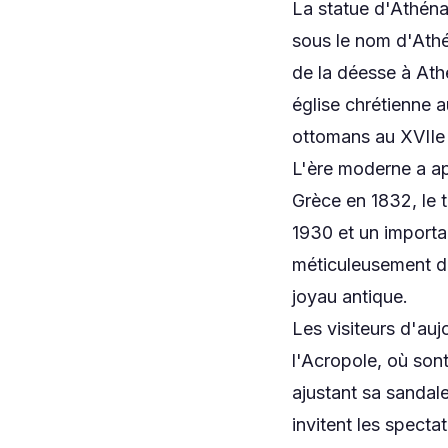
La statue d'Athéna 
sous le nom d'Athén
de la déesse à Athè
église chrétienne a
ottomans au XVIIe s
L'ère moderne a app
Grèce en 1832, le 
1930 et un importa
méticuleusement dé
joyau antique.
Les visiteurs d'au
l'Acropole, où sont
ajustant sa sandale
invitent les specta