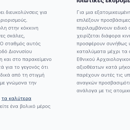
Ιδιωτικές εκδρομ
ι διευκολύνσεις για
Για μια εξατομικευμέν
ριορισμούς.
επιλέξουν προσβάσιμε
λη στην κόκκινη
περιλαμβάνουν ειδικό 
νες σκάλες,
χειρίζεται διάφορα κι
 Ο σταθμός αυτός
προσφέρουν συνήθως υ
οδό Διονυσίου
καταλύματα μέχρι τα 
η και στο παρακείμενο
Εθνικού Αρχαιολογικο
ά για το γεγονός ότι
αξιοθέατων κατά μήκος
ιδικά από τη στιγμή
παρέχουν αυτές τις υ
 με γνώμονα την
αναγκών προσβασιμότη
ανάλογα με τις ατομικ
α
τα καλύτερα
είτε ένα βολικό μέρος