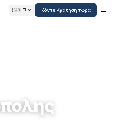
Κάντε Κράτηση τώρα
🇬🇷 EL
όπολης