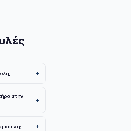
ουλές
ολη;
τήρα στην
Ακρόπολη;