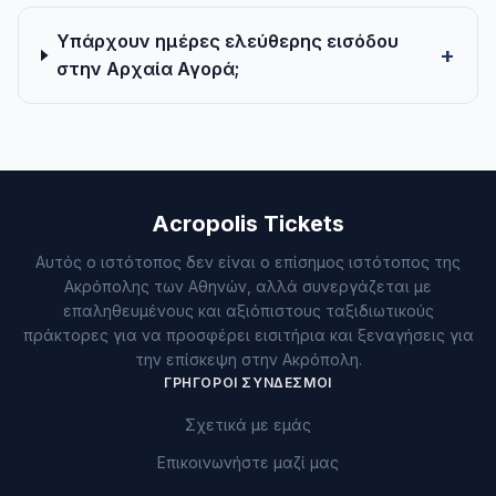
Υπάρχουν ημέρες ελεύθερης εισόδου
στην Αρχαία Αγορά;
Acropolis Tickets
Αυτός ο ιστότοπος δεν είναι ο επίσημος ιστότοπος της
Ακρόπολης των Αθηνών, αλλά συνεργάζεται με
επαληθευμένους και αξιόπιστους ταξιδιωτικούς
πράκτορες για να προσφέρει εισιτήρια και ξεναγήσεις για
την επίσκεψη στην Ακρόπολη.
ΓΡΉΓΟΡΟΙ ΣΎΝΔΕΣΜΟΙ
Σχετικά με εμάς
Επικοινωνήστε μαζί μας