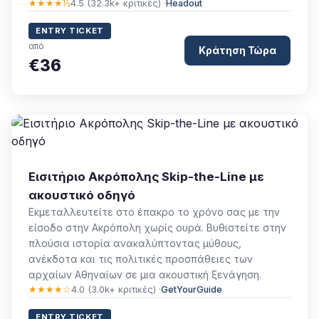
★★★★½
4.5 (32.3k+ κριτικές) ·
Headout
ENTRY TICKET
από
Κράτηση Τώρα
€36
Εισιτήριο Ακρόπολης Skip-the-Line με
ακουστικό οδηγό
Εκμεταλλευτείτε στο έπακρο το χρόνο σας με την
είσοδο στην Ακρόπολη χωρίς ουρά. Βυθιστείτε στην
πλούσια ιστορία ανακαλύπτοντας μύθους,
ανέκδοτα και τις πολιτικές προσπάθειες των
αρχαίων Αθηναίων σε μια ακουστική ξενάγηση.
★★★★☆
4.0 (3.0k+ κριτικές) ·
GetYourGuide
ENTRY TICKET