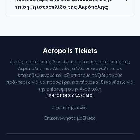
επίσημη ιστοσελίδα της Ακρόπολης;
Acropolis Tickets
Αυτός ο ιστότοπος δεν είναι ο επίσημος ιστότοπος της
Ακρόπολης των Αθηνών, αλλά συνεργάζεται με
επαληθευμένους και αξιόπιστους ταξιδιωτικούς
πράκτορες για να προσφέρει εισιτήρια και ξεναγήσεις για
την επίσκεψη στην Ακρόπολη.
ΓΡΉΓΟΡΟΙ ΣΎΝΔΕΣΜΟΙ
Σχετικά με εμάς
Επικοινωνήστε μαζί μας