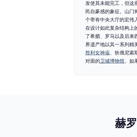
发使其未能完工，但这
民自豪感的象征。‍山
个带有中央大厅的宏伟
在设计如此复杂结构上
了希腊、罗马以及后来
界遗产地以其一系列精
胜利女神庙
、狄俄尼索
对面的
卫城博物馆
。如
赫罗