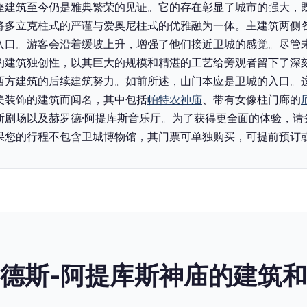
座建筑至今仍是雅典繁荣的见证。它的存在彰显了城市的强大，
门将多立克柱式的严谨与爱奥尼柱式的优雅融为一体。主建筑两侧
入口。游客会沿着缓坡上升，增强了他们接近卫城的感觉。尽管
的建筑独创性，以其巨大的规模和精湛的工艺给旁观者留下了深
西方建筑的后续建筑努力。‍如前所述，山门本应是卫城的入口。
美装饰的建筑而闻名，其中包括
帕特农神庙
、带有女像柱门廊的
斯剧场以及赫罗德·阿提库斯音乐厅。‍为了获得更全面的体验，
果您的行程不包含卫城博物馆，其门票可单独购买，可提前预订
德斯-阿提库斯神庙的建筑