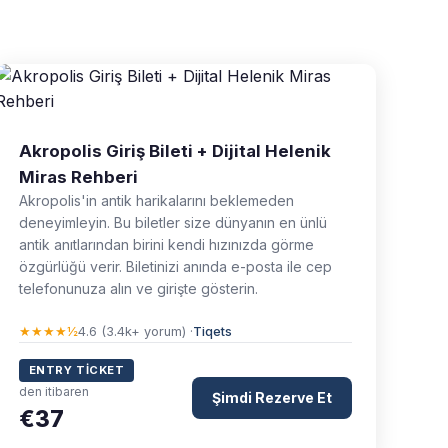
Akropolis Giriş Bileti + Dijital Helenik
Miras Rehberi
Akropolis'in antik harikalarını beklemeden
deneyimleyin. Bu biletler size dünyanın en ünlü
antik anıtlarından birini kendi hızınızda görme
özgürlüğü verir. Biletinizi anında e-posta ile cep
telefonunuza alın ve girişte gösterin.
★★★★½
4.6 (3.4k+ yorum) ·
Tiqets
ENTRY TICKET
den itibaren
Şimdi Rezerve Et
€37