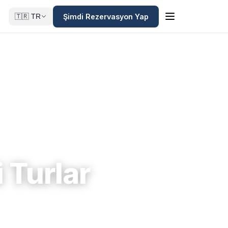
Şimdi Rezervasyon Yap
🇹🇷 TR
 Turlar