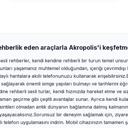
ehberlik eden araçlarla Akropolis'i keşfet
 sesli rehberler, kendi kendine rehberli bir turun temel unsurl
unları yaşamanız muhtemel olduğundan, içeriği çevrimdışı k
taylı haritalara akıllı telefonunuzu kullanarak erişebilirsiniz.
sağlayarak önemli simge yapıları bulmayı ve tarihlerini öğ
ndine rehberli sesli turlar, kendi hızınızda hareket etme ve siz
aman geçirme gibi çeşitli avantajlar sunar. Ayrıca kendi kulak
sintileri olmadan antik dünyanın bağlamına dalmış kalmanı
yaşayacaksınız.‍Sorunsuz bir deneyim sağlamak için, ziyare
akıllı telefon uygulamasını indirin. Mobil cihazınızın tamame