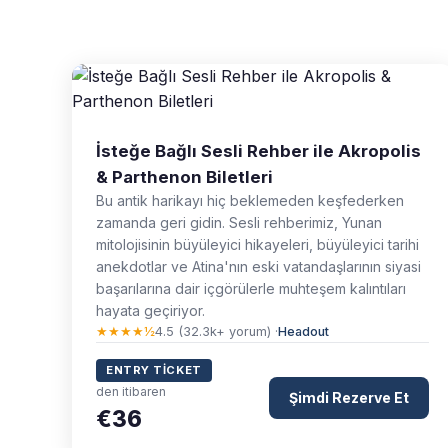
İsteğe Bağlı Sesli Rehber ile Akropolis
& Parthenon Biletleri
Bu antik harikayı hiç beklemeden keşfederken
zamanda geri gidin. Sesli rehberimiz, Yunan
mitolojisinin büyüleyici hikayeleri, büyüleyici tarihi
anekdotlar ve Atina'nın eski vatandaşlarının siyasi
başarılarına dair içgörülerle muhteşem kalıntıları
hayata geçiriyor.
★★★★½
4.5 (32.3k+ yorum) ·
Headout
ENTRY TICKET
den itibaren
Şimdi Rezerve Et
€36