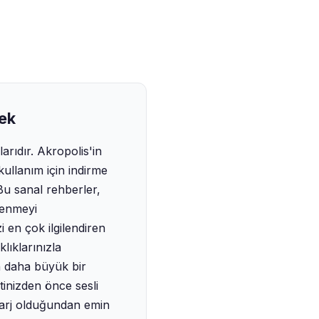
mek
arıdır. Akropolis'in
ullanım için indirme
‍Bu sanal rehberler,
renmeyi
i en çok ilgilendiren
lıklarınızla
n daha büyük bir
tinizden önce sesli
n şarj olduğundan emin