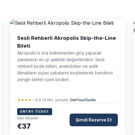
Sesli Rehberli Akropolis Skip-the-Line
Bileti
Akropolis'e sıra beklemeden giriş yaparak
zamanınızı en iyi şekilde değerlendirin. Sesli
rehberli turda mitleri, anekdotları ve antik
Atinalıların siyasi çabalarını keşfederek kendinizi
zengin tarihin içine bırakın.
★★★★☆
4.0 (3.0k+ yorum) ·
GetYourGuide
ENTRY TICKET
den itibaren
Şimdi Rezerve Et
€37