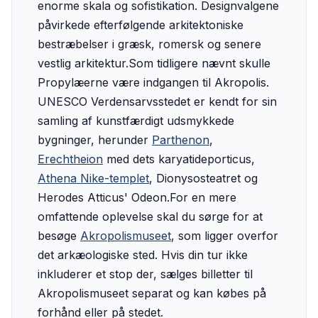
enorme skala og sofistikation. Designvalgene
påvirkede efterfølgende arkitektoniske
bestræbelser i græsk, romersk og senere
vestlig arkitektur.‍Som tidligere nævnt skulle
Propylæerne være indgangen til Akropolis.
UNESCO Verdensarvsstedet er kendt for sin
samling af kunstfærdigt udsmykkede
bygninger, herunder
Parthenon
,
Erechtheion
med dets karyatideporticus,
Athena Nike-templet
, Dionysosteatret og
Herodes Atticus' Odeon.‍For en mere
omfattende oplevelse skal du sørge for at
besøge
Akropolismuseet
, som ligger overfor
det arkæologiske sted. Hvis din tur ikke
inkluderer et stop der, sælges billetter til
Akropolismuseet separat og kan købes på
forhånd eller på stedet.