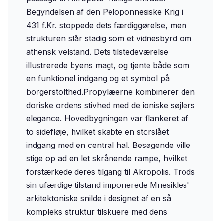
Begyndelsen af den Peloponnesiske Krig i
431 f.Kr. stoppede dets færdiggørelse, men
strukturen står stadig som et vidnesbyrd om
athensk velstand. Dets tilstedeværelse
illustrerede byens magt, og tjente både som
en funktionel indgang og et symbol på
borgerstolthed.‍Propylæerne kombinerer den
doriske ordens stivhed med de ioniske søjlers
elegance. Hovedbygningen var flankeret af
to sidefløje, hvilket skabte en storslået
indgang med en central hal. Besøgende ville
stige op ad en let skrånende rampe, hvilket
forstærkede deres tilgang til Akropolis. Trods
sin ufærdige tilstand imponerede Mnesikles'
arkitektoniske snilde i designet af en så
kompleks struktur tilskuere med dens