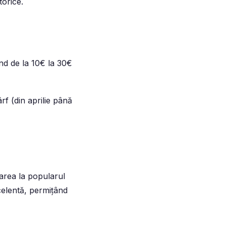
torice.
ând de la 10€ la 30€
rf (din aprilie până
area la popularul
celentă, permițând