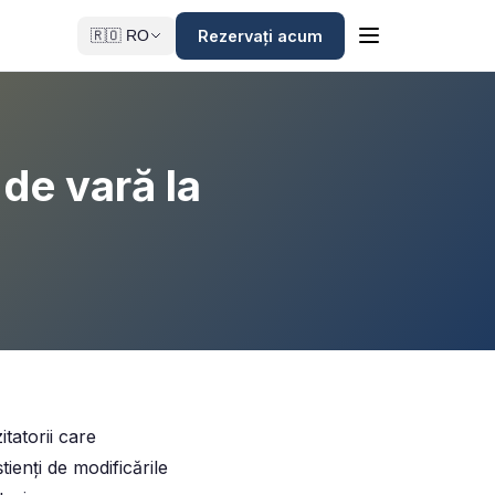
Rezervați acum
🇷🇴 RO
 de vară la
tatorii care
ienți de modificările