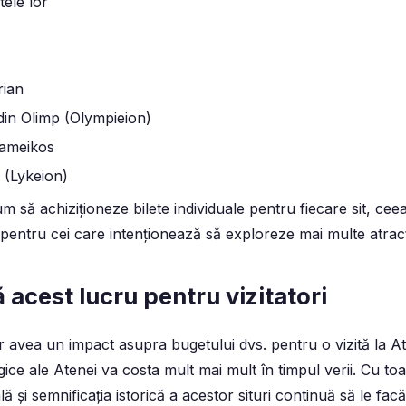
tele lor
rian
din Olimp (Olympieion)
erameikos
l (Lykeion)
cum să achiziționeze bilete individuale pentru fiecare sit, cee
 pentru cei care intenționează să exploreze mai multe atracți
acest lucru pentru vizitatori
 avea un impact asupra bugetului dvs. pentru o vizită la A
ice ale Atenei va costa mult mai mult în timpul verii. Cu to
ă și semnificația istorică a acestor situri continuă să le facă