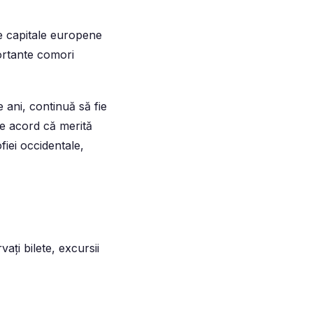
le capitale europene
portante comori
ani, continuă să fie
de acord că merită
fiei occidentale,
ați bilete, excursii