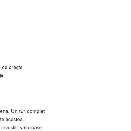
a ce crește
i.
tena. Un tur complet
ate acestea,
 investiții valoroase