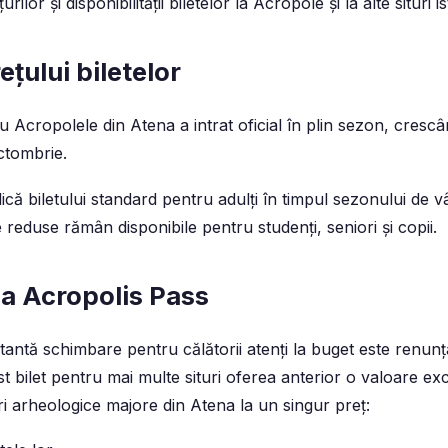
rilor și disponibilității biletelor la Acropole și la alte situri is
ețului biletelor
 Acropolele din Atena a intrat oficial în plin sezon, cresc
octombrie.
că biletului standard pentru adulți în timpul sezonului de vâ
 reduse rămân disponibile pentru studenți, seniori și copii.
la Acropolis Pass
antă schimbare pentru călătorii atenți la buget este renunț
t bilet pentru mai multe situri oferea anterior o valoare ex
ri arheologice majore din Atena la un singur preț: