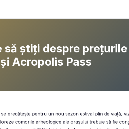
 să știți despre prețurile
 și Acropolis Pass
e pregătește pentru un nou sezon estival plin de viață, vizi
oreze comorile arheologice ale orașului trebuie să fie conșt