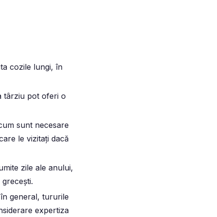
a cozile lungi, în
 târziu pot oferi o
acum sunt necesare
 care le vizitați dacă
mite zile ale anului,
 grecești.
e în general,
tururile
nsiderare expertiza