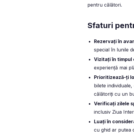
pentru călători.
Sfaturi pentr
Rezervați în ava
special în lunile d
Vizitați în timpul
experiență mai pl
Prioritizează-ți l
bilete individuale, 
călătoriți cu un b
Verificați zilele 
inclusiv Ziua Inte
Luați în conside
cu ghid
ar putea o