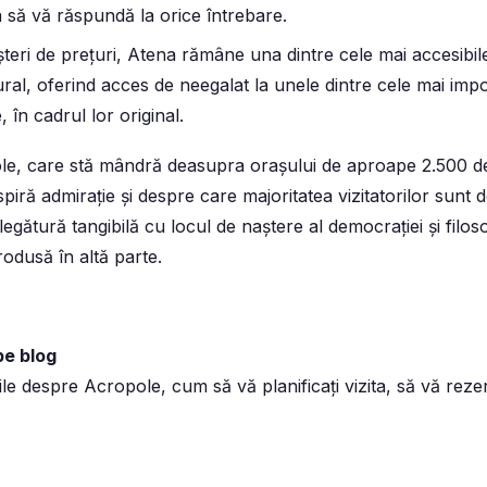
a să vă răspundă la orice întrebare.
șteri de prețuri, Atena rămâne una dintre cele mai accesibi
ural, oferind acces de neegalat la unele dintre cele mai im
 în cadrul lor original.
e, care stă mândră deasupra orașului de aproape 2.500 de 
piră admirație și despre care majoritatea vizitatorilor sunt 
 legătură tangibilă cu locul de naștere al democrației și filoso
rodusă în altă parte.
pe blog
iile despre Acropole, cum să vă planificați vizita, să vă rezerv