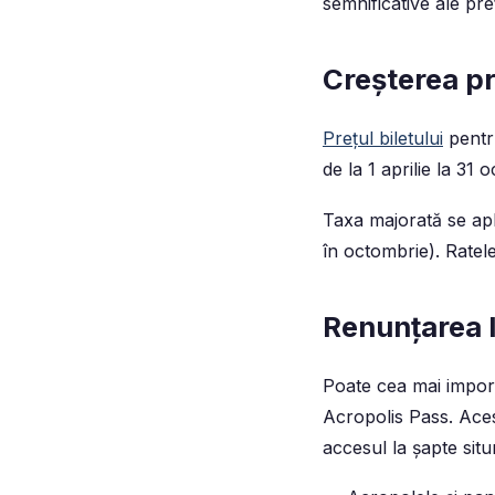
semnificative ale prețu
Creșterea pr
Prețul biletului
pentru
de la 1 aprilie la 31 
Taxa majorată se apli
în octombrie). Ratele
Renunțarea 
Poate cea mai import
Acropolis Pass. Aces
accesul la șapte situ