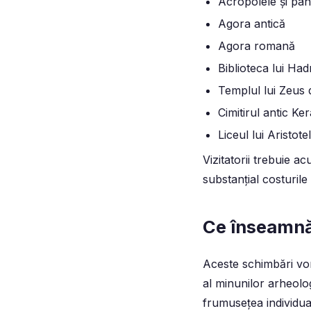
Acropolele și pan
Agora antică
Agora romană
Biblioteca lui Had
Templul lui Zeus 
Cimitirul antic K
Liceul lui Aristote
Vizitatorii trebuie a
substanțial costurile
Ce înseamnă 
Aceste schimbări vor
al minunilor arheolog
frumusețea individual