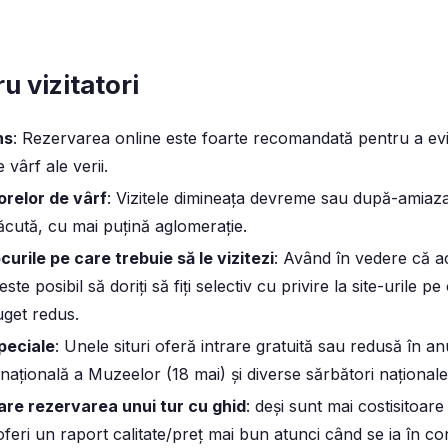
u vizitatori
ns
:
Rezervarea online
este foarte recomandată pentru a evit
e vârf ale verii.
 orelor de vârf
: Vizitele dimineața devreme sau după-amiaza
ăcută, cu mai puțină aglomerație.
ocurile pe care trebuie să le vizitezi
: Având în vedere că 
este posibil să doriți să fiți selectiv cu privire la site-urile pe
uget redus.
speciale
: Unele situri oferă
intrare gratuită sau redusă în
anu
rnațională a Muzeelor (18 mai) și diverse sărbători naționale
rare rezervarea unui tur cu ghid
: deși sunt mai costisitoar
feri un raport calitate/preț mai bun atunci când se ia în co