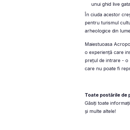
unui ghid live gat
În ciuda acestor cre
pentru turismul cult
arheologice din lume,
Maiestuoasa Acropol
o experiență care ins
prețul de intrare - o
care nu poate fi rep
Toate postările de 
Găsiți toate informaț
și multe altele!