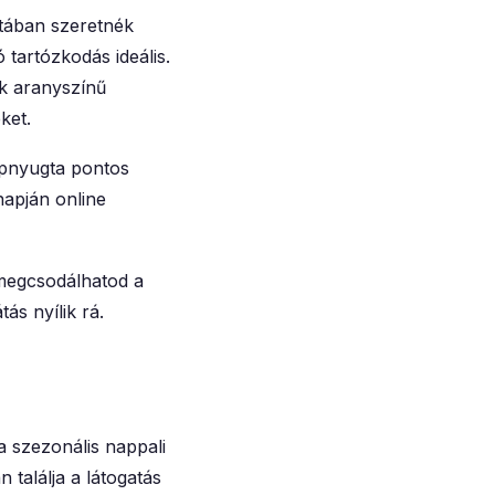
atában szeretnék
 tartózkodás ideális.
k aranyszínű
ket.
apnyugta pontos
napján online
 megcsodálhatod a
átás
nyílik rá.
a szezonális nappali
 találja a látogatás