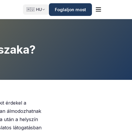
Foglaljon most
🇭🇺 HU
jszaka?
it érdekel a
sokan álmodozhatnak
a után a helyszín
latos látogatásban