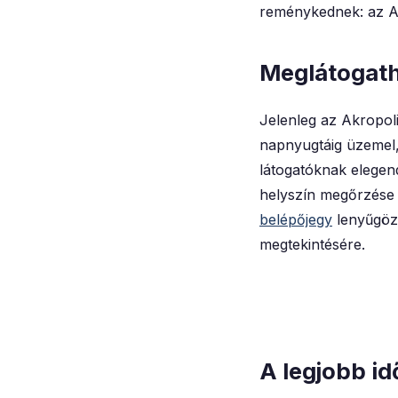
reménykednek: az Ak
Meglátogatha
Jelenleg az Akropoli
napnyugtáig üzemel,
látogatóknak elegen
helyszín megőrzése i
belépőjegy
lenyűgöző
megtekintésére.
A legjobb id