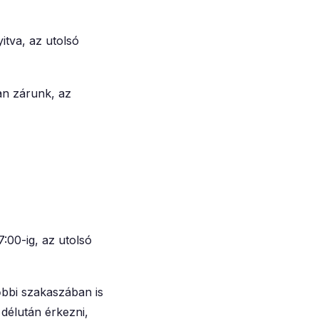
yitva, az utolsó
an zárunk, az
7:00-ig, az utolsó
őbbi szakaszában is
délután érkezni,