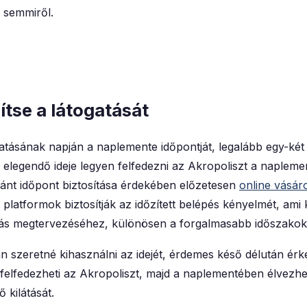
 semmiről.
tse a látogatását
atásának napján a naplemente időpontját, legalább egy-két 
elegendő ideje legyen felfedezni az Akropoliszt a napleme
vánt időpont biztosítása érdekében előzetesen
online vásáro
ő platformok biztosítják az időzített belépés kényelmét, ami
tás megtervezéséhez, különösen a forgalmasabb időszakok
n szeretné kihasználni az idejét, érdemes késő délután érk
elfedezheti az Akropoliszt, majd a naplementében élvezhe
 kilátását.