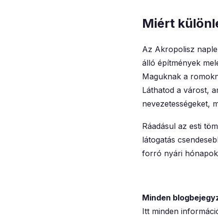
Miért különl
Az Akropolisz naple
álló építmények mele
Maguknak a romoknak
Láthatod a várost, a
nevezetességeket, m
Ráadásul az esti tö
látogatás csendeseb
forró nyári hónapokb
Minden blogbejegy
Itt minden informáci