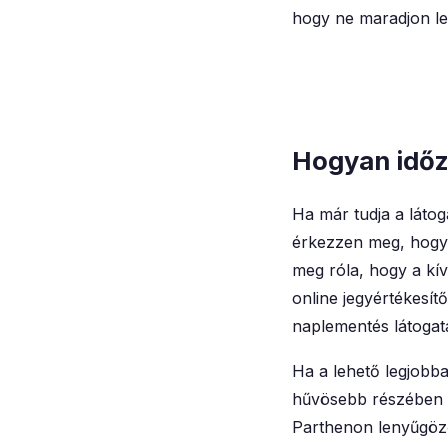
hogy ne maradjon le
Hogyan időzí
Ha már tudja a látog
érkezzen meg, hogy 
meg róla, hogy a kí
online jegyértékesít
naplementés látoga
Ha a lehető legjobba
hűvösebb részében f
Parthenon lenyűgöző