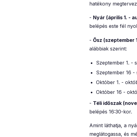
hatékony megtervez
-
Nyár (április 1. - 
belépés este fél nyol
-
Ősz (szeptember 1.
alábbiak szerint:
Szeptember 1. - s
Szeptember 16 - 
Október 1. - októb
Október 16 - októ
-
Téli időszak (nove
belépés 16:30-kor.
Amint láthatja, a n
meglátogassa, és mé