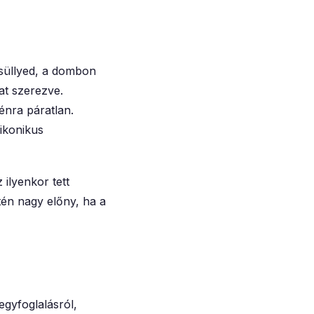
 süllyed, a dombon
at szerezve.
énra páratlan.
 ikonikus
ilyenkor tett
én nagy előny, ha a
egyfoglalásról,