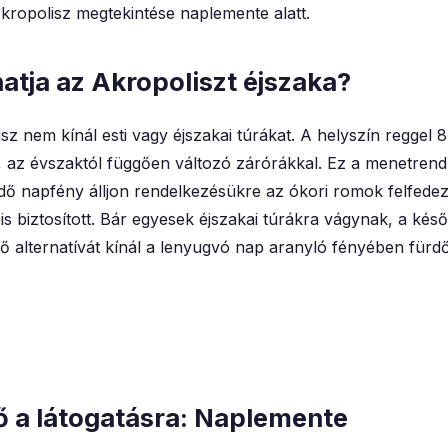
ropolisz megtekintése naplemente alatt.
tja az Akropoliszt éjszaka?
sz nem kínál esti vagy éjszakai túrákat. A helyszín reggel 8
 az évszaktól függően változó zárórákkal. Ez a menetrend b
dő napfény álljon rendelkezésükre az ókori romok felfede
s biztosított. Bár egyesek éjszakai túrákra vágynak, a kés
 alternatívát kínál a lenyugvó nap aranyló fényében fürdő
ő a látogatásra: Naplemente