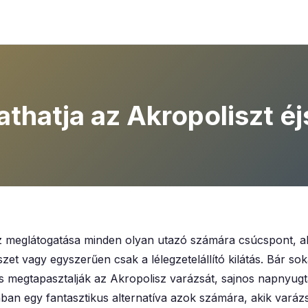
thatja az Akropoliszt é
z meglátogatása minden olyan utazó számára csúcspont, ak
szet vagy egyszerűen csak a lélegzetelállító kilátás. Bár 
is megtapasztalják az Akropolisz varázsát, sajnos napnyugt
ban egy fantasztikus alternatíva azok számára, akik varázs