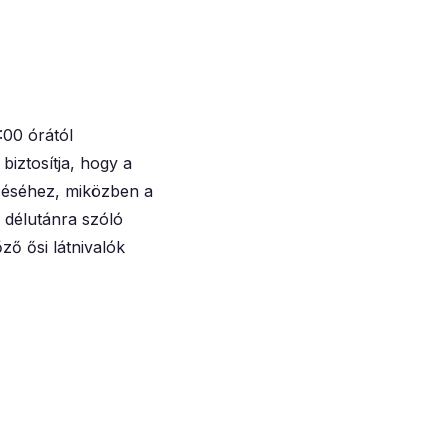
:00 órától
iztosítja, hogy a
zéséhez, miközben a
ő délutánra szóló
ző ősi látnivalók