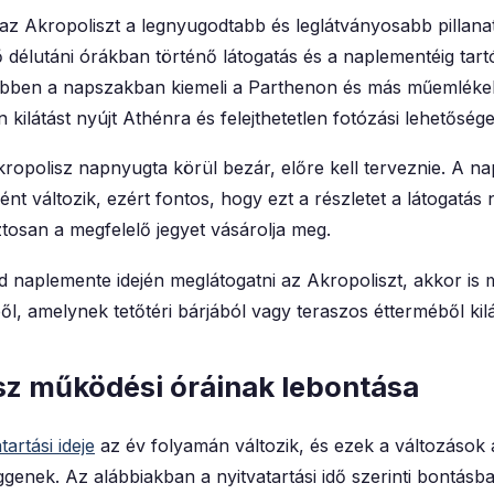
az Akropoliszt a legnyugodtabb és leglátványosabb pillan
 délutáni órákban történő látogatás és a naplementéig tartó
 ebben a napszakban kiemeli a Parthenon és más műemléke
en kilátást nyújt Athénra és felejthetetlen fotózási lehetősége
ropolisz napnyugta körül bezár, előre kell terveznie. A n
nt változik, ezért fontos, hogy ezt a részletet a látogatás 
ztosan a megfelelő jegyet vásárolja meg.
d naplemente idején meglátogatni az Akropoliszt, akkor is
ől, amelynek tetőtéri bárjából vagy teraszos étterméből
kil
sz működési óráinak lebontása
artási ideje
az év folyamán változik, és ezek a változások 
genek. Az alábbiakban a nyitvatartási idő szerinti bontásban