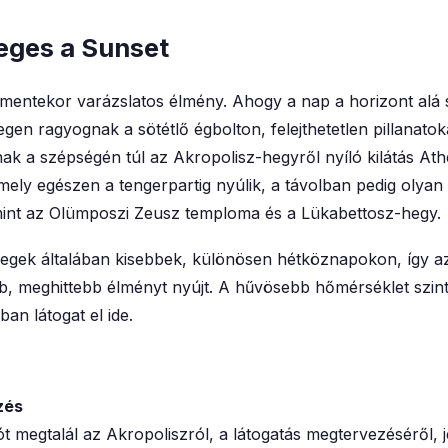
eges a Sunset
mentekor varázslatos élmény. Ahogy a nap a horizont alá
gen ragyognak a sötétlő égbolton, felejthetetlen pillanatok
 a szépségén túl az Akropolisz-hegyről nyíló kilátás Ath
mely egészen a tengerpartig nyúlik, a távolban pedig olyan
int az Olümposzi Zeusz temploma és a Lükabettosz-hegy.
megek általában kisebbek, különösen hétköznapokon, így az 
b, meghittebb élményt nyújt. A hűvösebb hőmérséklet szint
an látogat el ide.
zés
ót megtalál az Akropoliszról, a látogatás megtervezéséről, j