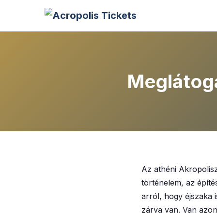
Meglátoga
Az athéni Akropolis
történelem, az építé
arról, hogy éjszaka 
zárva van. Van azon