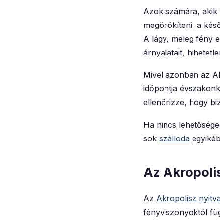
Azok számára, akik 
megörökíteni, a késő
A lágy, meleg fény
árnyalatait, hihetetl
Mivel azonban az Ak
időpontja évszakonké
ellenőrizze, hogy bi
Ha nincs lehetősége
sok
szálloda
egyikéb
Az Akropoli
Az
Akropolisz nyitvat
fényviszonyoktól füg