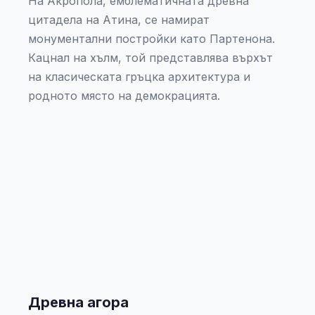
На Акропола, емблематичната древна
цитадела на Атина, се намират
монументални постройки като Партенона.
Кацнал на хълм, той представлява върхът
на класическата гръцка архитектура и
родното място на демокрацията.
Древна агора