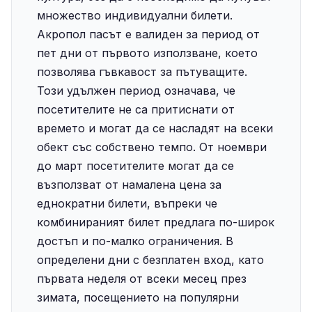
множество индивидуални билети.
Акропол пасът е валиден за период от
пет дни от първото използване, което
позволява гъвкавост за пътуващите.
Този удължен период означава, че
посетителите не са притиснати от
времето и могат да се насладят на всеки
обект със собствено темпо. От ноември
до март посетителите могат да се
възползват от намалена цена за
еднократни билети, въпреки че
комбинираният билет предлага по-широк
достъп и по-малко ограничения. В
определени дни с безплатен вход, като
първата неделя от всеки месец през
зимата, посещението на популярни