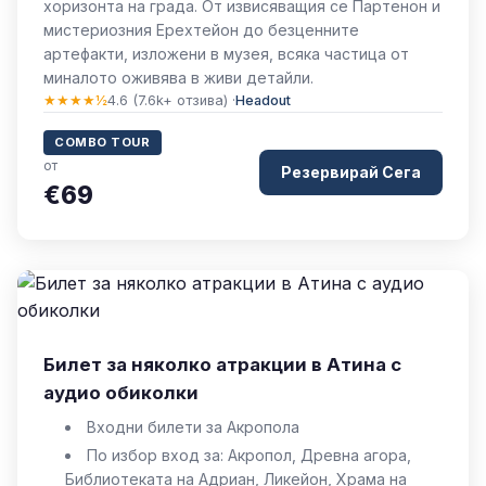
хоризонта на града. От извисяващия се Партенон и
мистериозния Ерехтейон до безценните
артефакти, изложени в музея, всяка частица от
миналото оживява в живи детайли.
★★★★½
4.6 (7.6k+ отзива) ·
Headout
COMBO TOUR
от
Резервирай Сега
€69
Билет за няколко атракции в Атина с
аудио обиколки
Входни билети за Акропола
По избор вход за: Акропол, Древна агора,
Библиотеката на Адриан, Ликейон, Храма на