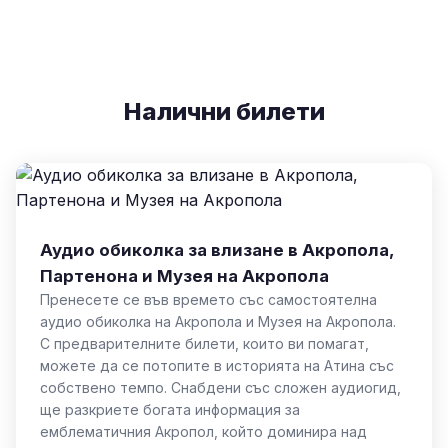
Налични билети
Аудио обиколка за влизане в Акропола,
Партенона и Музея на Акропола
Пренесете се във времето със самостоятелна
аудио обиколка на Акропола и Музея на Акропола.
С предварителните билети, които ви помагат,
можете да се потопите в историята на Атина със
собствено темпо. Снабдени със сложен аудиогид,
ще разкриете богата информация за
емблематичния Акропол, който доминира над