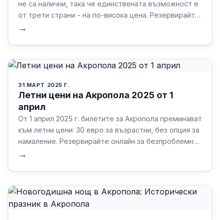
не са налични, така че единствената възможност е
от трети страни - на по-висока цена. Резервирайте
по-рано, за да си осигурите посещение!
→
31 МАРТ 2025 Г.
Летни цени на Акропола 2025 от 1
април
От 1 април 2025 г. билетите за Акропола преминават
към летни цени: 30 евро за възрастни, без опция за
намаление. Резервирайте онлайн за безпроблемно
посещение на този емблематичен обект на
→
ЮНЕСКО!