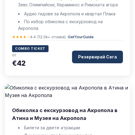
Зевс Олимпийски, Керамикос и Римската агора
Аудио гидове за Акропола и квартал Плака
По избор обиколка с екскурзовод на
Акропола
★★★★☆
4.4 (12.0k+ отзива) ·
GetYourGuide
COMBO TICKET
от
Резервирай Сега
€42
Обиколка с екскурзовод на Акропола в
Атина и Музея на Акропола
Билети за двете атракции