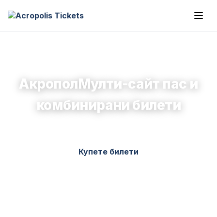
АкрополМулти-сайт пас и
комбинирани билети
Купете билети