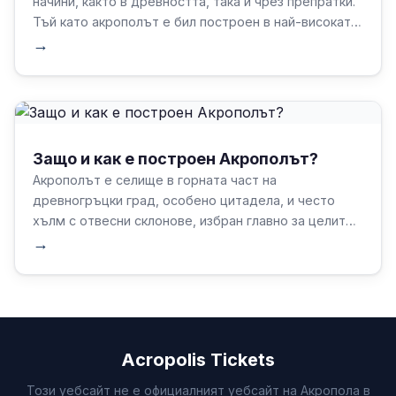
начини, както в древността, така и чрез препратки.
Тъй като акрополът е бил построен в най-високата
част на града, той е служил като форма на защита,
→
както и като убежище.
Защо и как е построен Акрополът?
Акрополът е селище в горната част на
древногръцки град, особено цитадела, и често
хълм с отвесни склонове, избран главно за целите
на отбраната.
→
Acropolis Tickets
Този уебсайт не е официалният уебсайт на Акропола в