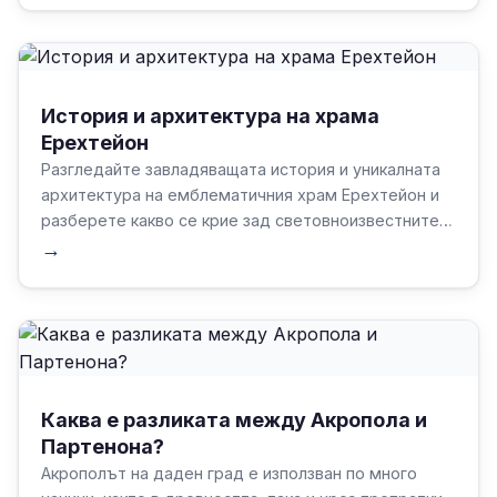
История и архитектура на храма
Ерехтейон
Разгледайте завладяващата история и уникалната
архитектура на емблематичния храм Ерехтейон и
разберете какво се крие зад световноизвестните
му кариатиди.
→
Каква е разликата между Акропола и
Партенона?
Акрополът на даден град е използван по много