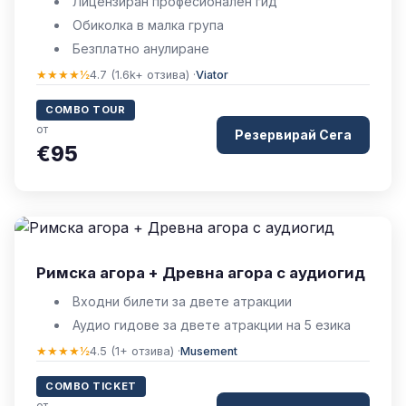
Лицензиран професионален гид
Обиколка в малка група
Безплатно анулиране
★★★★½
4.7 (1.6k+ отзива) ·
Viator
COMBO TOUR
от
Резервирай Сега
€95
Римска агора + Древна агора с аудиогид
Входни билети за двете атракции
Аудио гидове за двете атракции на 5 езика
★★★★½
4.5 (1+ отзива) ·
Musement
COMBO TICKET
от