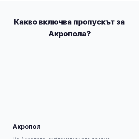
Какво включва пропускът за
Акропола?
Акропол