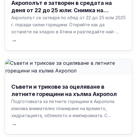
Акрополът е затворен в средата на
деня от 22 до 25 юли: Снимка на
летните жеги в Гърция
Акрополът се затваря по обяд от 22 до 25 юли 2025
г. поради силни горещини. Открийте как да
останете на хладно в Атина и разгледайте най-
добрите закрити музеи и атракции по време на
→
летните горещини.
Съвети и трикове за оцеляване в
летните горещини на хълма Акропол
Подготовката за летните горещини в Акропола
изисква внимателно планиране на времето,
хидратацията, облеклото и екипировката. С
правилните стратегии и екипировка посетителите
→
могат да се съсредоточат върху забележителното
преживяване, а не върху неудобствата на сезона.