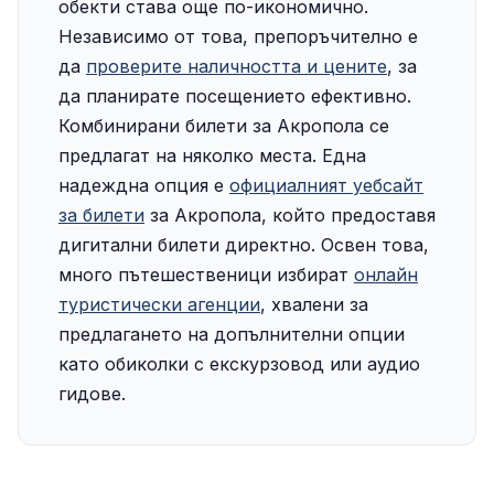
обекти става още по-икономично.
Независимо от това, препоръчително е
да
проверите наличността и цените
, за
да планирате посещението ефективно.
Комбинирани билети за Акропола се
предлагат на няколко места. Една
надеждна опция е
официалният уебсайт
за билети
за Акропола, който предоставя
дигитални билети директно. Освен това,
много пътешественици избират
онлайн
туристически агенции
, хвалени за
предлагането на допълнителни опции
като обиколки с екскурзовод или аудио
гидове.