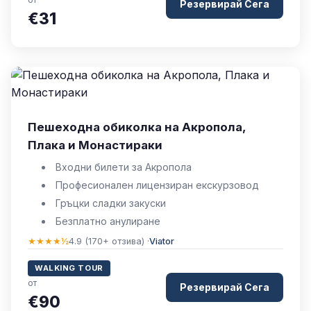
Резервирай Сега
€31
Пешеходна обиколка на Акропола,
Плака и Монастираки
Входни билети за Акропола
Професионален лицензиран екскурзовод
Гръцки сладки закуски
Безплатно анулиране
★★★★½
4.9 (170+ отзива) ·
Viator
WALKING TOUR
от
Резервирай Сега
€90