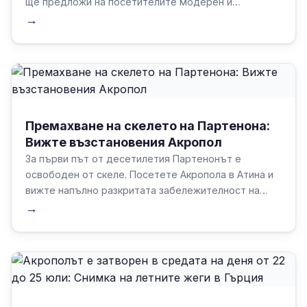
ще предложи на посетителите модерен и
достъпен начин да разгледат най-емблематичния
→
археологически обект в Гърция.
Премахване на скелето на Партенона:
Вижте възстановения Акропол
За първи път от десетилетия Партенонът е
освободен от скеле. Посетете Акропола в Атина и
вижте напълно разкритата забележителност на
Гърция.
→