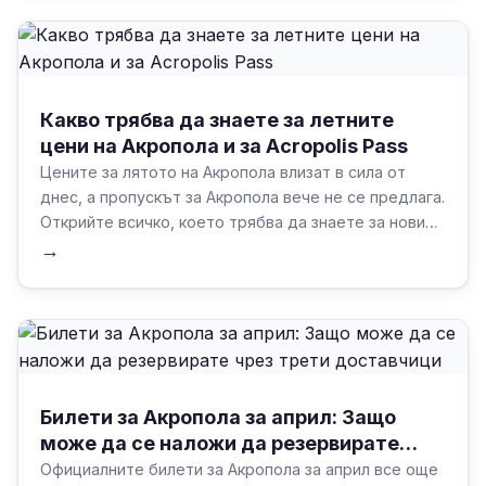
Какво трябва да знаете за летните
цени на Акропола и за Acropolis Pass
Цените за лятото на Акропола влизат в сила от
днес, а пропускът за Акропола вече не се предлага.
Открийте всичко, което трябва да знаете за новите
билети, за да резервирате най-подходящите за
→
вашите нужди!
Билети за Акропола за април: Защо
може да се наложи да резервирате
чрез трети доставчици
Официалните билети за Акропола за април все още