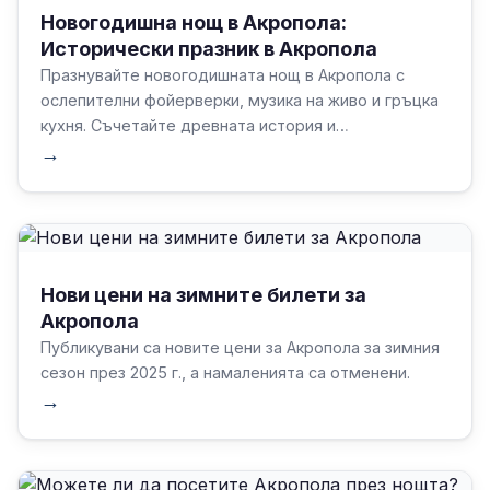
Новогодишна нощ в Акропола:
Исторически празник в Акропола
Празнувайте новогодишната нощ в Акропола с
ослепителни фойерверки, музика на живо и гръцка
кухня. Съчетайте древната история и
съвременното празненство за една незабравима
→
нощ. Планирайте билети, спазвайте традициите и
се насладете на живата енергия на Атина.
Нови цени на зимните билети за
Акропола
Публикувани са новите цени за Акропола за зимния
сезон през 2025 г., а намаленията са отменени.
→