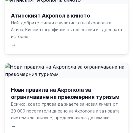
Атинският Акропол в киното
Най-добрите филми с участието на Акропола в
Атина: Кинематографични пътешествия из древната
история
→
Нови правила на Акропола за
ограничаване на прекомерния туризъм
Всичко, което трябва да знаете за новия лимит от
20 000 посетители дневно на Акропола и за новата
система за влизане, предназначена да намали
пренаселеността и да защити обекта на ЮНЕСКО.
→