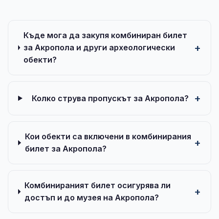
Къде мога да закупя комбиниран билет
за Акропола и други археологически
обекти?
Колко струва пропускът за Акропола?
Кои обекти са включени в комбинирания
билет за Акропола?
Комбинираният билет осигурява ли
достъп и до музея на Акропола?