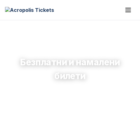
Безплатни и намалени
билети