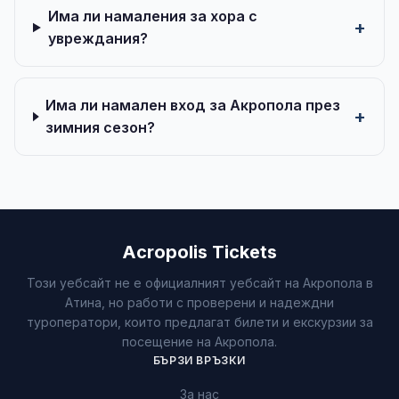
Има ли намаления за хора с
увреждания?
Има ли намален вход за Акропола през
зимния сезон?
Acropolis Tickets
Този уебсайт не е официалният уебсайт на Акропола в
Атина, но работи с проверени и надеждни
туроператори, които предлагат билети и екскурзии за
посещение на Акропола.
БЪРЗИ ВРЪЗКИ
За нас