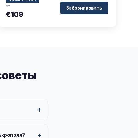
от
Забронировать
€109
советы
Акрополя?