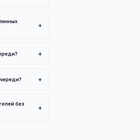
линных
череди?
очереди?
телей без