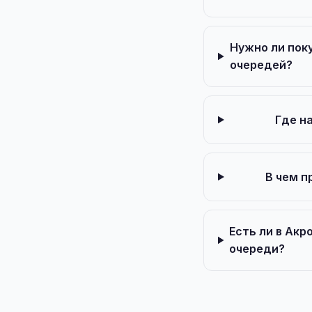
Нужно ли пок
очередей?
Где н
В чем п
Есть ли в Ак
очереди?